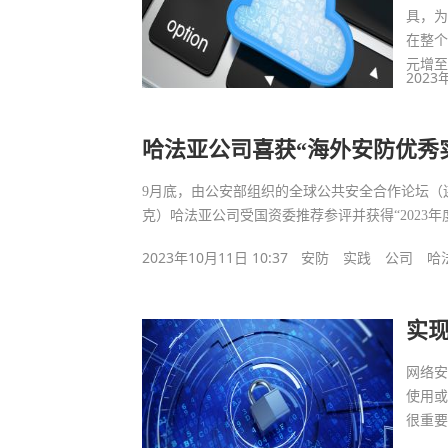
具，
在整个
元增
2023
哈法亚公司喜获“海外安防优秀
9月底，由公安部组织的全球公共安全合作论坛（
克）哈法亚公司受国资委推荐参评并获得“2023
2023年10月11日 10:37
安防
实践
公司
哈
实现
网络
使用
很重