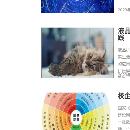
2023
液
践
液晶
实生
的应
拼接
2023
效果
校
国家
建设
一批
地，