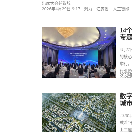
出席大会并致辞。
2026年4月29日 9:17
聚力
江苏省
人工智能
14
专
4月2
的核心
举行
行业
2026
面的代
数
城
202
载着“
上三