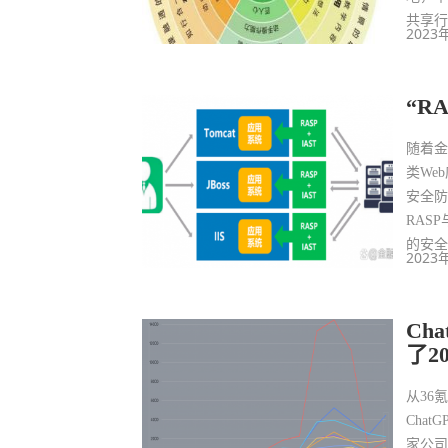
共享
2023
“R
随着
类We
安全
RAS
的安
2023
Ch
了2
从36
Cha
家公