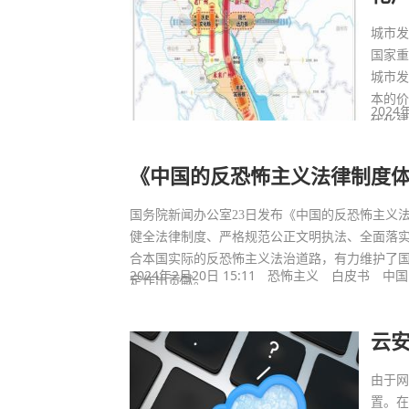
城市
国家重
城市
本的
2024
代化
《中国的反恐怖主义法律制度
国务院新闻办公室23日发布《中国的反恐怖主义
健全法律制度、严格规范公正文明执法、全面落
合本国实际的反恐怖主义法治道路，有力维护了
2024年2月20日 15:11
恐怖主义
白皮书
中国
定作出贡献。
云
由于
置。在