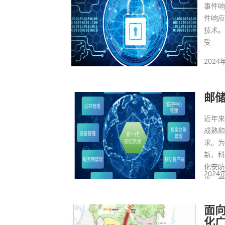
事件
件响
技术
受
2024
邮
近年
成熟
求。
新、
化安
2024
平，
面向
化