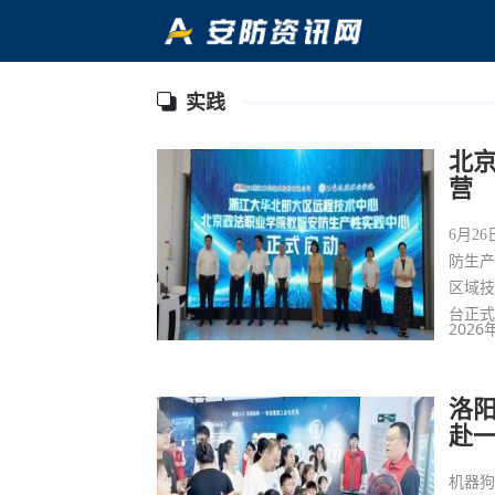
实践
北
营
6月2
防生
区域
台正
2026
洛
赴一
机器狗