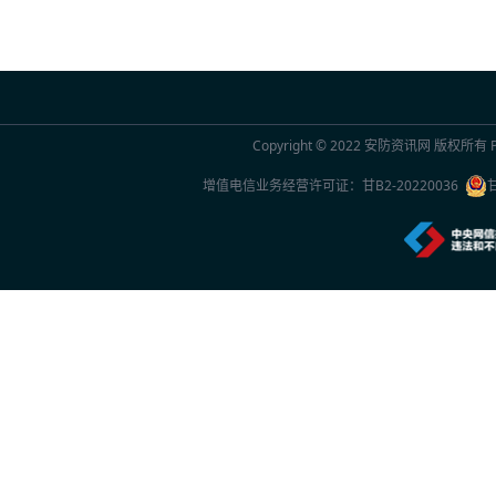
2026年7月20日 10:29
联合国官员点赞中国“人工智能+”行动：期待
2026年7月20日 10:29
Copyright © 2022
安防资讯网
版权所有 Po
2026世界人工智能大会观察
增值电信业务经营许可证：
甘B2-20220036
2026年7月20日 10:27
一份2026年新的安防品牌选型参考：5家厂
2026年7月20日 10:26
中国专家团队最新研究成果突破单电子量子
2026年7月20日 10:24
首款国产RISC-V架构人脸识别终端重磅上市