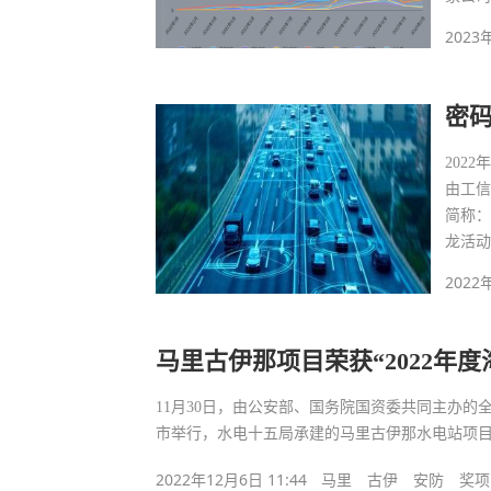
2023
密
202
由工信
简称：
龙活
2022
马里古伊那项目荣获“2022年
11月30日，由公安部、国务院国资委共同主办的
市举行，水电十五局承建的马里古伊那水电站项目荣
2022年12月6日 11:44
马里
古伊
安防
奖项