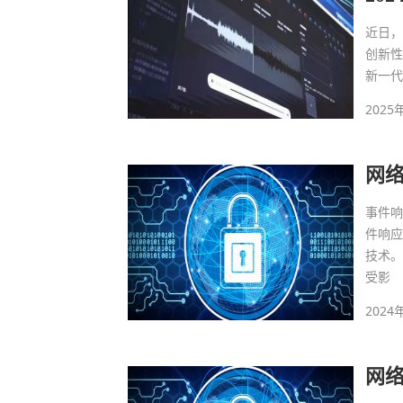
近日，
创新
新一
2025
网
事件
件响
技术
受影
2024
网