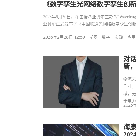
《数字孪生光网络数字孪生创
2023年6月30日，在由诺基亚贝尔主办的“Wavel
亚贝尔正式发布了《中国联通光网络数字孪生创
2026年2月28日 12:59
光网
数字
实践
应用
对
新
物流
作业
域，
于电
2025
海
20