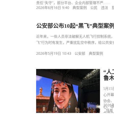
责任“失守”，部分平台、企业内部管理不严……
2026年6月16日 9:40
典型案例
公民
违法
公安部公布10起“黑飞”典型案
近年来，一些人员非法破解无人机飞行控制系统，
飞”行为时有发生，严重扰乱空中秩序，给公共安
2026年5月19日 10:43
公安部
典型案例
“人
鲁木
5月1
心开幕
协会
2026
心、
场景
会承办