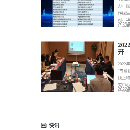
力、
作组
司、
2023
运营
20项
20
开
202
“专题
线上
究中
2022
京邮
海智汇
富的
快讯