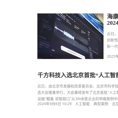
海
20
近日，
创新
新一
2025
千方科技入选北京首批“人工智能
近日，由北京市发展和改革委员会、北京市科学技
态大会隆重举行，大会重磅发布了北京首批“人工
设施“鲲巢·双智路口”从300余家企业的申报案例
2024年9月6日 10:29
人工智能
典型案例
北