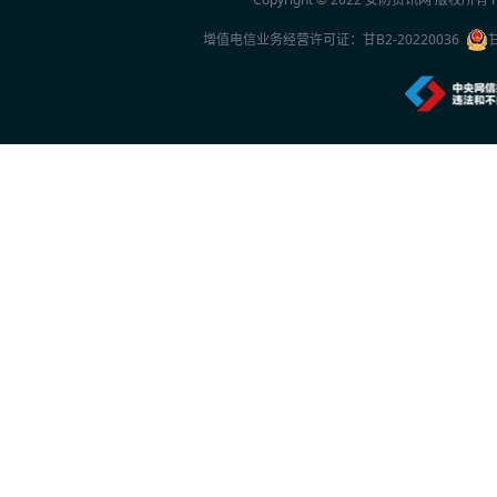
2026世界人工智能大会观察
增值电信业务经营许可证：
甘B2-20220036
2026年7月20日 10:27
一份2026年新的安防品牌选型参考：5家厂
2026年7月20日 10:26
中国专家团队最新研究成果突破单电子量子
2026年7月20日 10:24
首款国产RISC-V架构人脸识别终端重磅上市
2026年7月16日 14:24
特斯联正式推出城市级AI智能体集群
2026年7月16日 14:23