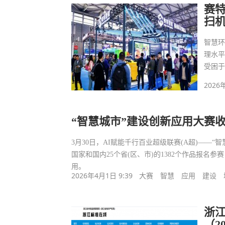
赛
扫
智慧
理水
受困
2026
“智慧城市”建设创新应用大赛
3月30日，AI赋能千行百业超级联赛(A超)——
国家和国内25个省(区、市)的1382个作品报名
用。
2026年4月1日 9:39
大赛
智慧
应用
建设
浙
（2