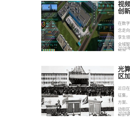
视
创
在数
念走
孪生
全域
2026
能源
光算
区
近日
征集
方案、
动街
2026
新形