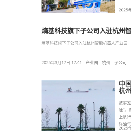
2025
熵基科技旗下子公司入驻杭州
熵基科技旗下子公司入驻杭州智能机器人产业园
2025年3月17日 17:41
产业园
杭州
子公司
中
杭
被雾笼
险”。
上航
洋油
2025