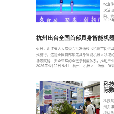
权宣
次活
院、
2026
杭州出台全国首部具身智能机器
近日，浙江省人大常委会批准通过《杭州市促进具身
式施行。这是全国首部聚焦具身智能机器人领域
场景赋能、安全管理的全链条制度体系，推动产
2026年4月22日 9:41
杭州
机器人
法规
智
科技
际
科技赋
州安博
援装