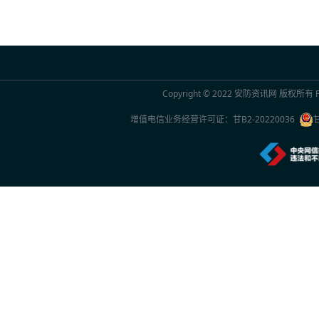
2026年7月20日 10:29
联合国官员点赞中国“人工智能+”行动：期待
2026年7月20日 10:29
Copyright © 2022
安防资讯网
版权所有 Po
2026世界人工智能大会观察
增值电信业务经营许可证：
甘B2-20220036
2026年7月20日 10:27
一份2026年新的安防品牌选型参考：5家厂
2026年7月20日 10:26
中国专家团队最新研究成果突破单电子量子
2026年7月20日 10:24
首款国产RISC-V架构人脸识别终端重磅上市