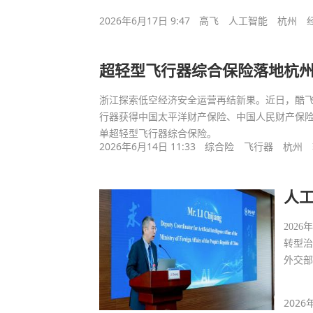
2026年6月17日 9:47
高飞
人工智能
杭州
超轻型飞行器综合保险落地杭州
浙江探索低空经济安全运营再结新果。近日，酷飞（
行器获得中国太平洋财产保险、中国人民财产保
单超轻型飞行器综合保险。
2026年6月14日 11:33
综合险
飞行器
杭州
人
202
转型治
外交
2026