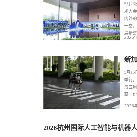
5月2
术大会
内外
一堂
展新
2026
新加
5月1
举行，
景应
获一
2026
2026杭州国际人工智能与机器