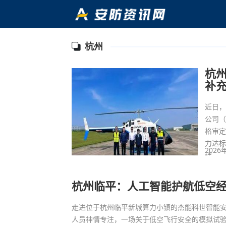
杭州
杭州
补
近日
公司（
格审
力达
2026
础。
杭州临平：人工智能护航低空
走进位于杭州临平新城算力小镇的杰能科世智能
人员神情专注，一场关于低空飞行安全的模拟试