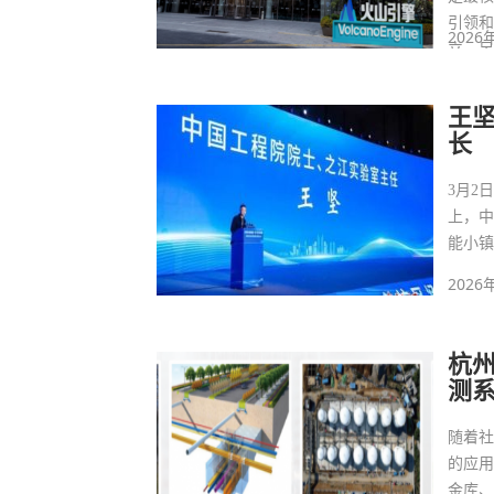
引领
2026
立，
王
长
3月2
上，中
能小
2026
杭
测
随着
的应
金库