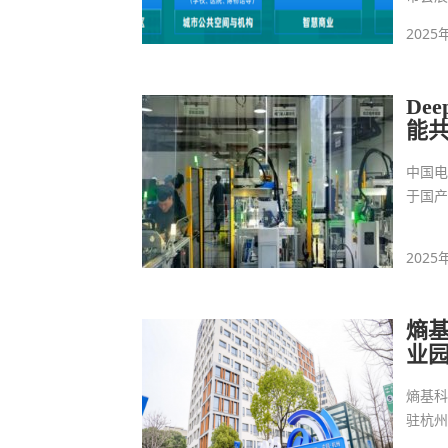
2025
De
能
中国
于国产
2025
熵
业
熵基
驻杭