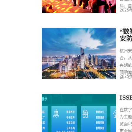
局、自
2025
“数
安防
杭州安
合。从
再到危
辅助治
2025
题，推
转型
IS
在数字
为主题
览面积
市会展