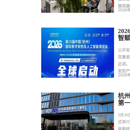
展观
2026
20
智赋
公共
双重
迈进。
安防产
2026
杭
第一
3月3
式举
是最核