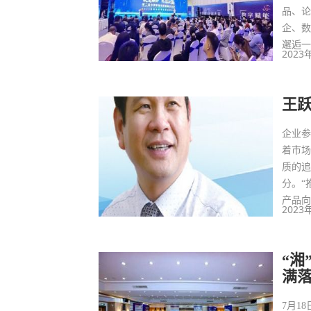
品、论
企、
邂逅一
2023
王
企业
着市
质的
分。“
产品向
2023
“湘
满
7月1