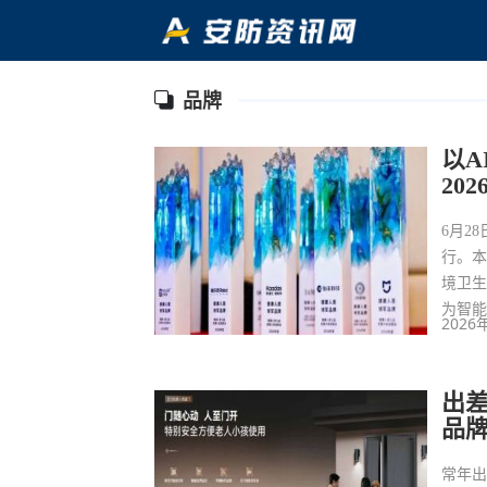
品牌
以A
20
6月2
行。
境卫
为智
2026
出
品
常年出