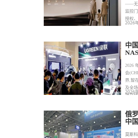
——
监控门
授权
2026
中国
NA
202
会(C
界,智存
及全场
2026
据存储
的认
俄
中
莫斯科