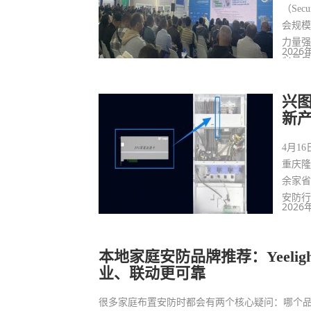
（Sec
会规
力量
2026
心亮
兴图
新产
4月1
重庆隆
余家省
安防行
2026
本地家庭安防品牌推荐：Yeel
业、联动更可靠
很多家庭布置安防时都会有两个核心疑问：哪个