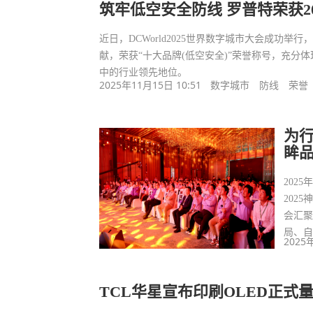
筑牢低空安全防线 罗普特荣获2
近日，DCWorld2025世界数字城市大会成功
献，荣获“十大品牌(低空安全)”荣誉称号，充分体
中的行业领先地位。
2025年11月15日 10:51
数字城市
防线
荣誉
为
眸品
202
202
会汇聚
局、自
2025
TCL华星宣布印刷OLED正式