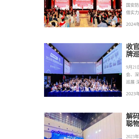
国安防
借实力
2024
收官
牌巡
9月2
会、深
巡展·
2023
解码
聪
202