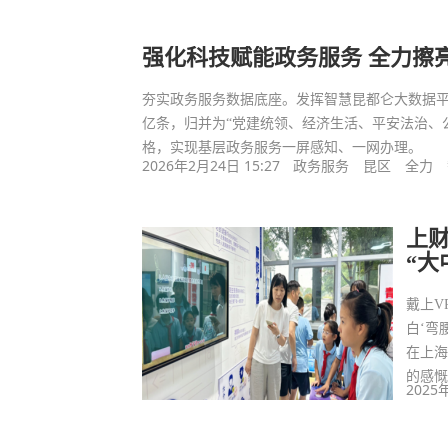
强化科技赋能政务服务 全力擦亮
夯实政务服务数据底座。发挥智慧昆都仑大数据平
亿条，归并为“党建统领、经济生活、平安法治、公
格，实现基层政务服务一屏感知、一网办理。
2026年2月24日 15:27
政务服务
昆区
全力
上
“大
戴上V
白‘弯
在上
的感
2025