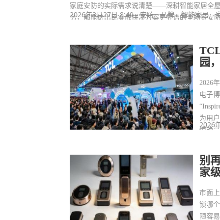
家庭安防的实际需求说清楚——深耕智能家居全屋定
2026年3月27日 8:49
安防
品牌
智能家居
务，都能给出比零散拼凑方案更靠谱的全场景安
TC
园，
202
电子博
“Ins
为用户
2026
惊艳亮
Ult
P9 
别再
家
市面
锁哪个
陋容