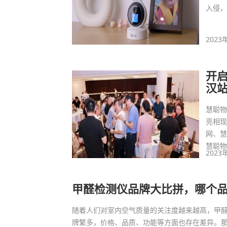
入侵
2023
开
汉
慧聪物
亮相现
网、慧
慧聪物
2023
甲醛检测仪品牌大比拼，哪个
随着人们对室内空气质量的关注度越来越高，甲
牌繁多，价格、品质、功能等方面也存在差异。