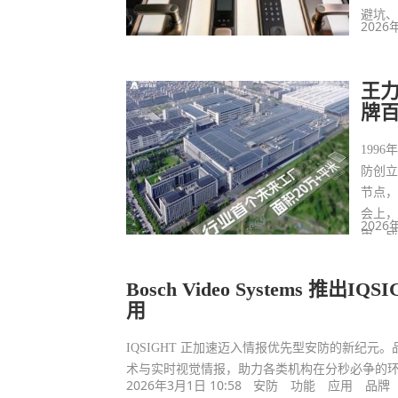
避坑
2026
王
牌
199
防创
节点
会上，
2026
审，
术已经
Bosch Video Systems 
用
IQSIGHT 正加速迈入情报优先型安防的新纪元。品牌前
术与实时视觉情报，助力各类机构在分秒必争的
2026年3月1日 10:58
安防
功能
应用
品牌