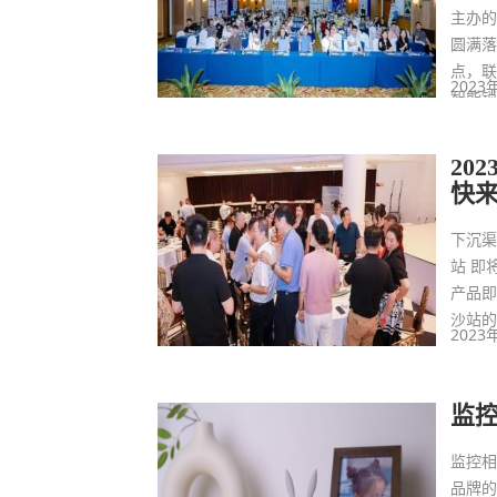
主办的
圆满落
点，
2023
智能
工程
准贸
20
快
下沉渠
站 即
产品即
沙站
2023
监
监控相
品牌