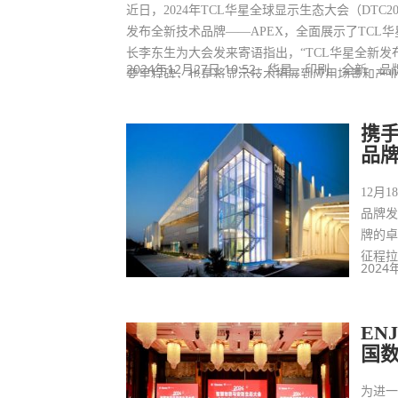
近日，2024年TCL华星全球显示生态大会（DTC2
发布全新技术品牌——APEX，全面展示了TCL
长李东生为大会发来寄语指出，“TCL华星全新发
2024年12月27日 10:52
华星
印刷
全新
品
要里程碑，也是将显示技术拓展到应用场景和产业
携手
品
12月
品牌发
牌的
征程
2024
EN
国
为进