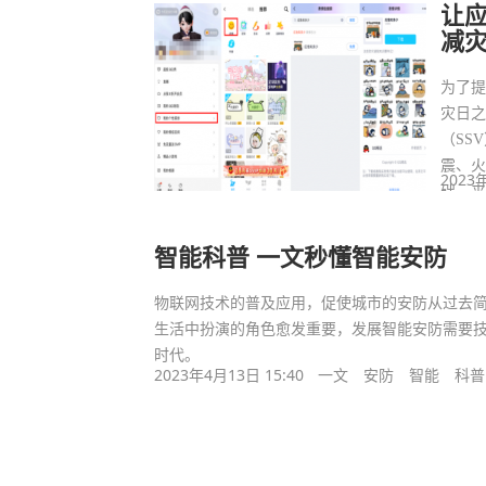
让应
减
为了提
灾日
（SS
震、火
2023
础，
还能
智能科普 一文秒懂智能安防
物联网技术的普及应用，促使城市的安防从过去
生活中扮演的角色愈发重要，发展智能安防需要
时代。
2023年4月13日 15:40
一文
安防
智能
科普