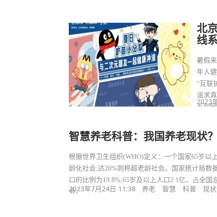
北京
线
暑假
年人健
“互联
谣求真
2023
系列
动。
智慧养老科普：我国养老现状
根据世界卫生组织(WHO)定义：一个国家65岁以
龄化社会;达20%则称超老龄社会。国家统计局数据
口的比例为19.8%;65岁及以上人口2.1亿，占
2023年7月24日 11:38
养老
智慧
科普
现状
会。