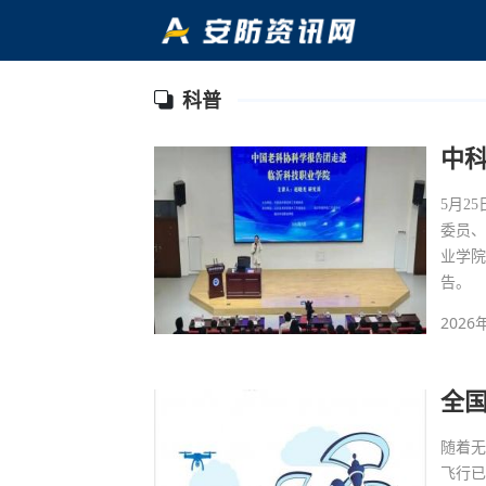
科普
中
5月2
委员
业学院
告。
2026
全
随着
飞行已