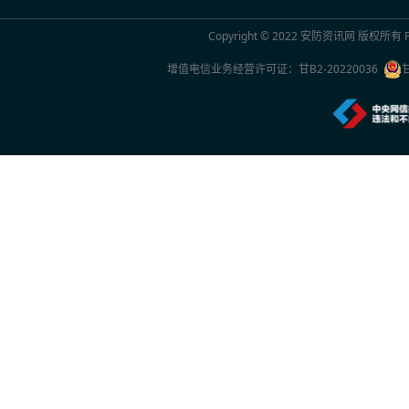
2026年7月20日 10:29
Copyright © 2022
安防资讯网
版权所有 Po
2026世界人工智能大会观察
增值电信业务经营许可证：
甘B2-20220036
2026年7月20日 10:27
一份2026年新的安防品牌选型参考：5家厂
2026年7月20日 10:26
中国专家团队最新研究成果突破单电子量子
2026年7月20日 10:24
首款国产RISC-V架构人脸识别终端重磅上市
2026年7月16日 14:24
特斯联正式推出城市级AI智能体集群