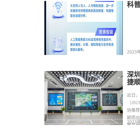
科普
2023
深
捷
近日
（20
协推
颖而出
2023
普基地