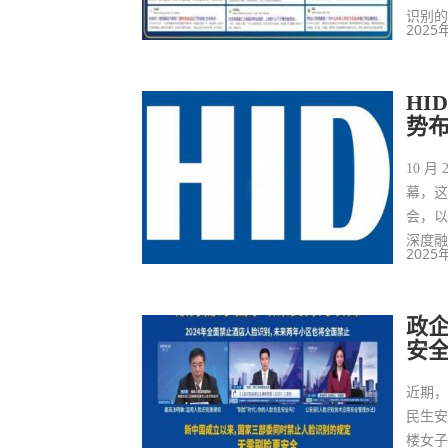
识别
2025
HI
势
10 
幕，这
会，以
深度
2025
政企
安全
近期
民生安
楼女