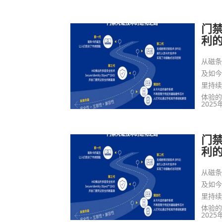
门
利
从磁
及如今
里持
体验
2025
门
利
从磁
及如今
里持
体验
2025