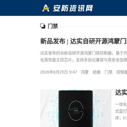
门禁
新品发布 | 达实自研开源鸿
达实发布的全新自研开源鸿蒙门禁控制器，基于
化高性能主控芯片，支持多协议兼容与高安全加
2026年6月25日 9:47
鸿蒙
助推
门禁
控制
达
一体
式蓝灯
序；I