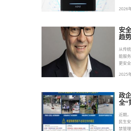
2026
安全
趋
从传
能服务
更安
2025
政企
全“
近期
民生
禁管