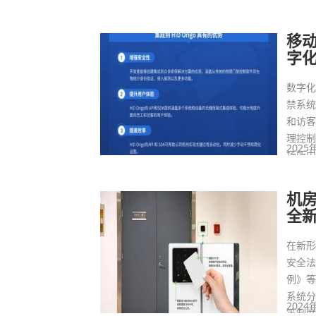
移
字
数字
禁系
和访
理控
2025
场所
机
全
在新
安全
例》
系统
2024
等制