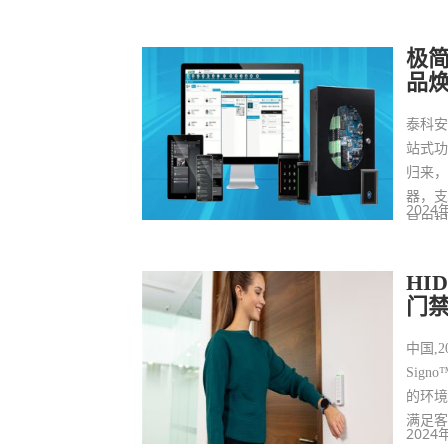
极简
品
泰科安
站式功
归来
器，支
2024
易用
HI
门
中国,
Sig
的环境
满足
2024