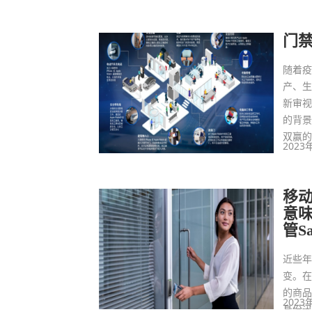
门禁
随着
产、
新审
的背
双赢
2023
移
意味
管Sa
近些
变。
的商
2023
身份