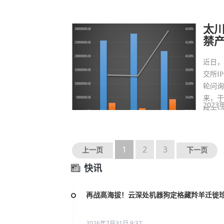
况，
太川
禁产
近日
交所I
轮问
来，于
2023
低于1
心建
1
2
3
上一页
下一页
快讯
再战高海拔！云深处机器狗定格藏羚羊迁徙
2026年7月31日 9:37