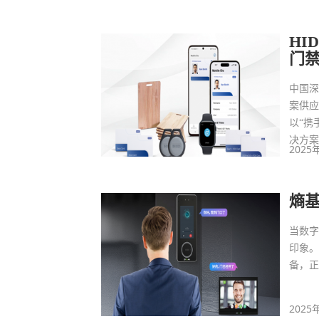
HI
门
中国深
案供应商
以“携
决方
2025
熵基
当数
印象
备，
2025