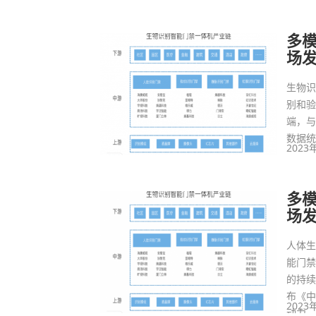
多
场
生物
别和
端，
数据
2023
多
场
人体
能门
的持续
布《
2023
动力