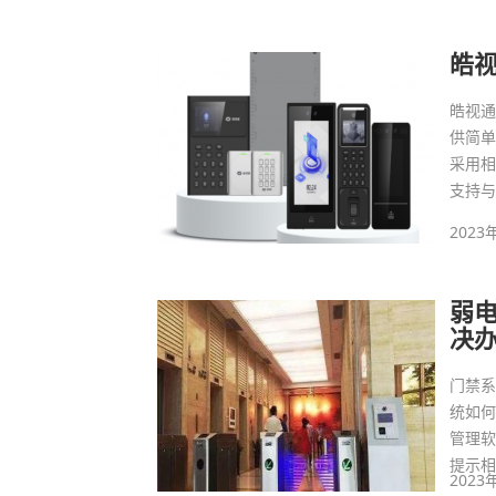
性，也
皓
皓视
供简
采用
支持
2023
弱
决
门禁
统如
管理
提示
2023