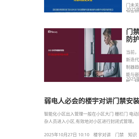
门未
2025
次出
门
防
当前
新迭代。
制器
能与
2025
性、
弱电人必会的楼宇对讲门禁安
智能化小区出入管理一般在小区大门 栅栏门 电动
杂人员进入小区,有效地对小区进行封闭式管理。
2025年10月27日 10:10
楼宇对讲
门禁
知识