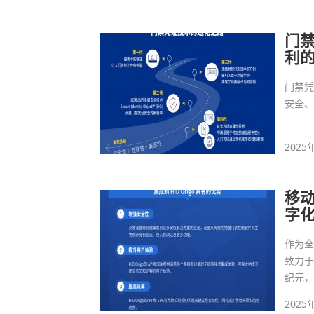
门
利
门禁凭
安全
2025
移
字
作为全
致力
纪元
2025