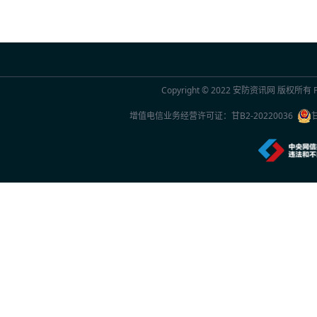
2026年7月20日 10:29
联合国官员点赞中国“人工智能+”行动：期待
2026年7月20日 10:29
Copyright © 2022
安防资讯网
版权所有 Po
2026世界人工智能大会观察
增值电信业务经营许可证：
甘B2-20220036
2026年7月20日 10:27
一份2026年新的安防品牌选型参考：5家厂
2026年7月20日 10:26
中国专家团队最新研究成果突破单电子量子
2026年7月20日 10:24
首款国产RISC-V架构人脸识别终端重磅上市