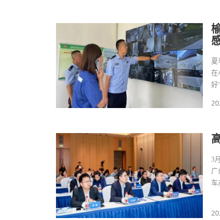
夏
在
好
20
3
广
车
20