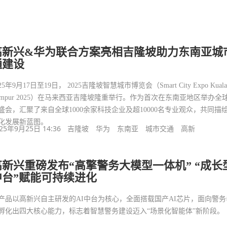
高新兴&华为联合方案亮相吉隆坡助力东南亚城
通建设
25年9月17日至19日， 2025吉隆坡智慧城市博览会（Smart City Expo Kuala
umpur 2025）在马来西亚吉隆坡隆重举行。作为首次在东南亚地区举办全
盛会，汇聚了来自全球1000余家科技企业及超10000名专业观众，共同描
化发展新蓝图。
25年9月25日 14:36
吉隆坡
华为
东南亚
城市交通
高新
高新兴重磅发布“高擎警务大模型一体机” “成长型
中台”赋能可持续进化
产品以高新兴自主研发的AI中台为核心，全面搭载国产AI芯片，面向警务
孵化出四大核心能力，标志着智慧警务建设迈入“场景化智能体”新阶段。