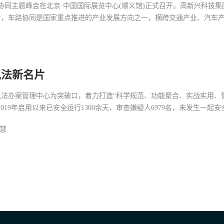
网协同主题峰会在北京·中国国际展览中心(顺义馆)正式召开。高新兴科技集
看，车路协同是国家重点推进的产业发展方向之一，横跨交通产业、汽车
执法新名片
法办案管理中心为突破口，着力打造“科学规范、功能聚合、实战实用、
19年启用以来已安全运行1300余天，审查嫌疑人6979名，未发生一起安
慧