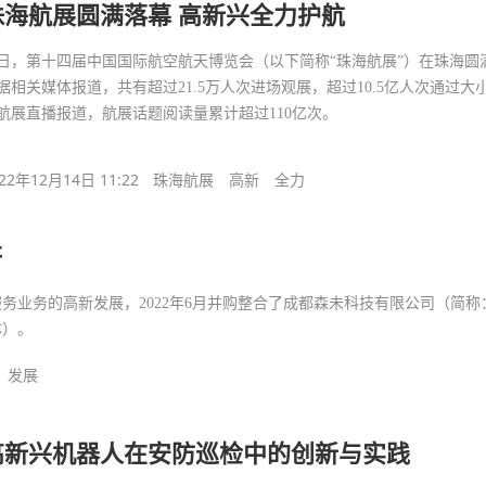
珠海航展圆满落幕 高新兴全力护航
日，第十四届中国国际航空航天博览会（以下简称“珠海航展”）在珠海圆
据相关媒体报道，共有超过21.5万人次进场观展，超过10.5亿人次通过大
航展直播报道，航展话题阅读量累计超过110亿次。
22年12月14日 11:22
珠海航展
高新
全力
研
务业务的高新发展，2022年6月并购整合了成都森未科技有限公司（简称
体）。
发展
高新兴机器人在安防巡检中的创新与实践