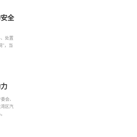
2026年7月16日 14:24
特斯联正式推出城市级AI智能体集群
的安全
2026年7月16日 14:23
搭载Lofic HDR® 3.0技术 思特威发
早、处置
布全新5000万像素1.0μm像素尺寸超
网”，当
高动态范围CMOS图像传感器
2026年7月16日 14:22
南威复眼AI，摒弃设备堆砌，以超清
视野实现全域精准安防
2026年7月16日 14:21
助力
中保恒杰以高科技赋能立体安防体系
专委会、
大湾区汽
2026年7月16日 14:20
办。
五项行业首创 神眸重新定义“看得
见”的门口管家
2026年7月16日 14:15