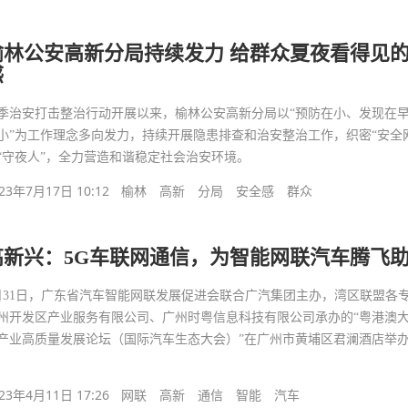
榆林公安高新分局持续发力 给群众夏夜看得见
感
季治安打击整治行动开展以来，榆林公安高新分局以“预防在小、发现在
小”为工作理念多向发力，持续开展隐患排查和治安整治工作，织密“安全
“守夜人”，全力营造和谐稳定社会治安环境。
23年7月17日 10:12
榆林
高新
分局
安全感
群众
高新兴：5G车联网通信，为智能网联汽车腾飞
月31日，广东省汽车智能网联发展促进会联合广汽集团主办，湾区联盟各
州开发区产业服务有限公司、广州时粤信息科技有限公司承办的“粤港澳
产业高质量发展论坛（国际汽车生态大会）”在广州市黄埔区君澜酒店举
23年4月11日 17:26
网联
高新
通信
智能
汽车