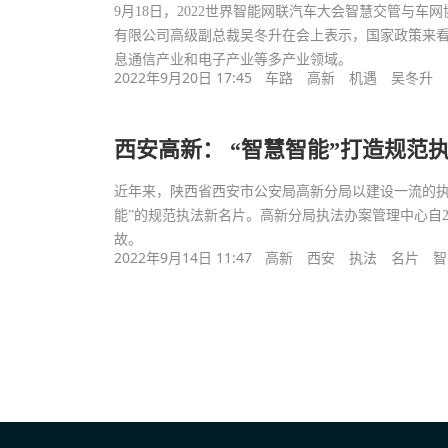
9月18日，2022世界智能网联汽车大会智慧交管与车
有限公司高级副总裁吴冬升在会上表示，国家政策来
息通信产业和电子产业等多产业领域。
2022年9月20日 17:45
车路
高新
机遇
吴冬升
西安高新： “智慧智能”打造规范
近年来，陕西省西安市公安局高新分局以建设一流的执
能”的规范执法新名片。高新分局执法办案管理中心自20
故。
2022年9月14日 11:47
高新
西安
执法
名片
智