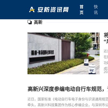
首
快
页
讯
高新
近
在
功
成
20
高新兴深度参编电动自行车规范，该
近日，国家标准《电动自行车电子身份与识读通用规范》
牵头，高新兴科技集团作为核心参编企业，与深圳市