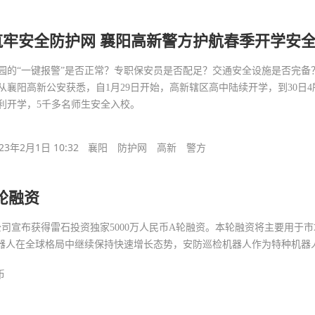
筑牢安全防护网 襄阳高新警方护航春季开学安
园的“一键报警”是否正常？专职保安员是否配足？交通安全设施是否完备？
从襄阳高新公安获悉，自1月29日开始，高新辖区高中陆续开学，到30日4
利开学，5千多名师生安全入校。
23年2月1日 10:32
襄阳
防护网
高新
警方
轮融资
司宣布获得雷石投资独家5000万人民币A轮融资。本轮融资将主要用于市
器人在全球格局中继续保持快速增长态势，安防巡检机器人作为特种机器
币