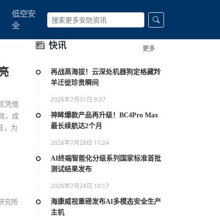
低空安
全
快讯
更多
亮
再战高海拔！云深处机器狗定格藏羚
羊迁徙珍贵瞬间
2026年7月31日 9:37
区凭借
神眸爆款产品再升级！BC4Pro Max
效，成
最长续航达2个月
任，为
2026年7月28日 11:24
AI终端智能化分级系列国家标准首批
测试结果发布
2026年7月24日 10:17
海康威视重磅发布AI多模态安全生产
研究所
主机