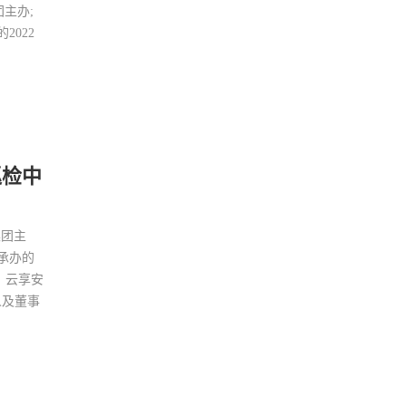
孟凡利在广州调研人工智能产业发展
团主办;
022
2026年7月7日 9:44
巡检中
集团主
承办的
、云享安
人及董事