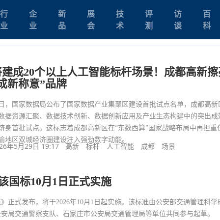
行
企
新
展
技
评
访
百
业
业
品
会
术
测
谈
科
将建成20个以上人工智能标杆场景！成都高新擦
“成新称意”品牌
日，国家数据局公布了国家数据产业集聚区建设首批试点名单，成都高新
数据资源汇聚、数据技术创新、数据创新应用及产业生态构建中的突出成
跻身首批试点。这标志着成都高新区在“东数西算”国家战略布局中再担重
渝地区双城经济圈建设注入强劲数字动能。
26年5月29日 19:17
高新
标杆
人工智能
成都
场景
国标10月1日正式实施
正式发布，将于2026年10月1日起实施。该标准由公安部交通管理科学
公安局交通警察支队、石家庄市公安局交通管理局等单位共同参与起草。