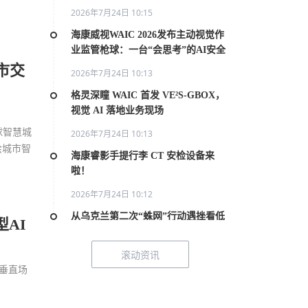
2026年7月24日 10:15
海康威视WAIC 2026发布主动视觉作
业监管枪球：一台“会思考”的AI安全
员
市交
2026年7月24日 10:13
格灵深瞳 WAIC 首发 VE²S-GBOX，
视觉 AI 落地业务现场
球智慧城
2026年7月24日 10:13
绘城市智
海康睿影手提行李 CT 安检设备来
啦！
2026年7月24日 10:12
从乌克兰第二次“蛛网”行动遇挫看低
AI
空管控
滚动资讯
2026年7月20日 10:31
垂直场
2026世界人工智能大会AI女性论坛在
上海举行