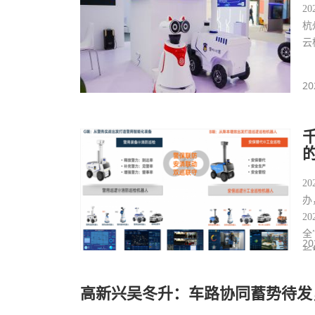
2
杭
云
20
2
办
2
全
20
长
高新兴吴冬升：车路协同蓄势待发