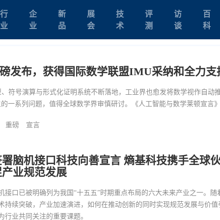
行
企
新
展
技
评
访
百
业
业
品
会
术
测
谈
科
重磅发布，获得国际数学联盟IMU采纳和全力支
型、符号演算与形式化证明系统不断落地，工业界也愈发将数学视作自动
的一系列问题，值得全球数学界审慎研讨。《人工智能与数学莱顿宣言》于
重磅
宣言
签署脑机接口科技向善宣言 熵基科技携手全球
促产业规范发展
机接口已被明确列为我国“十五五”时期重点布局的六大未来产业之一。随
术持续突破，产业加速演进，如何在推动创新的同时实现规范发展与价值
为行业共同关注的重要课题。