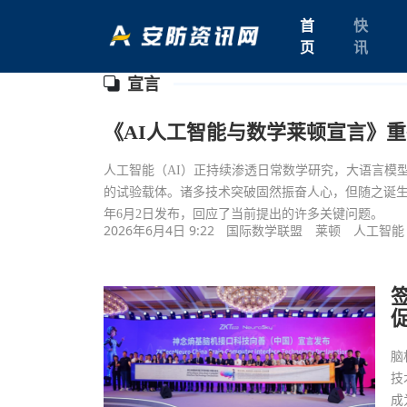
首
快
页
讯
宣言
《AI人工智能与数学莱顿宣言》
人工智能（AI）正持续渗透日常数学研究，大语言模
的试验载体。诸多技术突破固然振奋人心，但随之诞生
年6月2日发布，回应了当前提出的许多关键问题。
2026年6月4日 9:22
国际数学联盟
莱顿
人工智能
脑
技
成