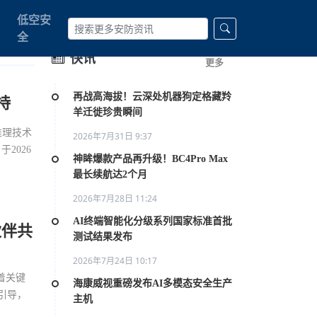
低空安
全
快讯
更多
再战高海拔！云深处机器狗定格藏羚
持
羊迁徙珍贵瞬间
推理技术
2026年7月31日 9:37
2026
神眸爆款产品再升级！BC4Pro Max
最长续航达2个月
2026年7月28日 11:24
AI终端智能化分级系列国家标准首批
伙伴共
测试结果发布
2026年7月24日 10:17
着关键
海康威视重磅发布AI多模态安全生产
引导，
主机