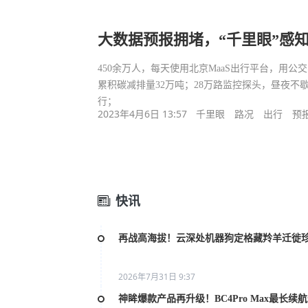
大数据预报拥堵，“千里眼”感
450余万人，每天使用北京MaaS出行平台，用
累积碳减排量32万吨；28万路监控探头，昼夜
行；
2023年4月6日 13:57
千里眼
路况
出行
预
快讯
再战高海拔！云深处机器狗定格藏羚羊迁徙
2026年7月31日 9:37
神眸爆款产品再升级！BC4Pro Max最长续