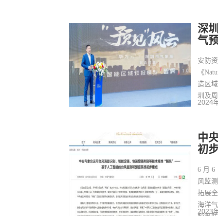
深圳
气预
安防资
《Na
造区
圳及
2024
中
初
6 月
风监
拓展
海洋气
2023
校等