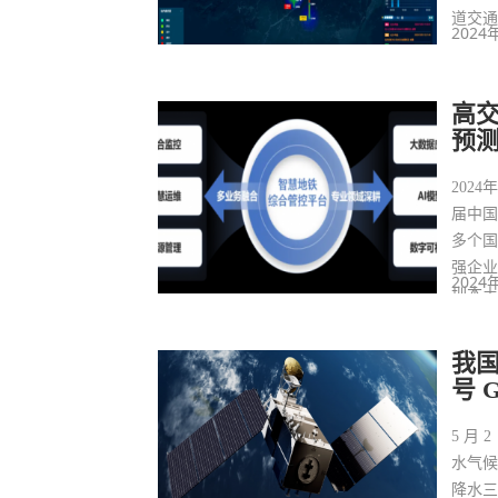
道交
2024
高
预
202
届中国
多个国
强企业
2024
圳本
微信联
家轨道
我
式，
号 
5 月 
水气
降水三