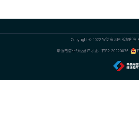
2026年7月20日 10:29
联合国官员点赞中国“人工智能+”行动：期待
2026年7月20日 10:29
Copyright © 2022
安防资讯网
版权所有 Po
2026世界人工智能大会观察
增值电信业务经营许可证：
甘B2-20220036
2026年7月20日 10:27
一份2026年新的安防品牌选型参考：5家厂
2026年7月20日 10:26
中国专家团队最新研究成果突破单电子量子
2026年7月20日 10:24
首款国产RISC-V架构人脸识别终端重磅上市