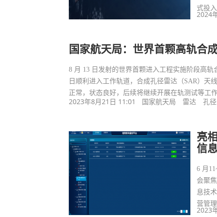
式投
2024
国家航天局：世界首颗高轨合
8 月 13 日发射的世界首颗进入工程实施阶段高轨
日顺利进入工作轨道，合成孔径雷达（SAR）天
正常，状态良好，后续将继续开展在轨测试等工
2023年8月21日 11:01
国家航天局
雷达
孔径
亮相
信
6 月
会聚焦
息技
营管
2023