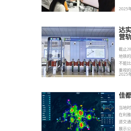
2025
达
营
截止2
地铁的
不能
重视
2025
佳
当地时间
在利
道交
展示公