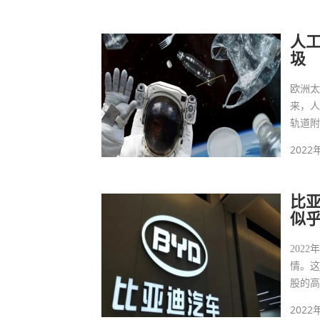
作意
人
圾
欧洲
来，
轨道
2022
比
似
202
情。这
股的高
2022