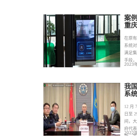
案例
重
在原有
系统
满足集
手段
2023
我
系
12 
日至 
间，
府代
2022
斯、