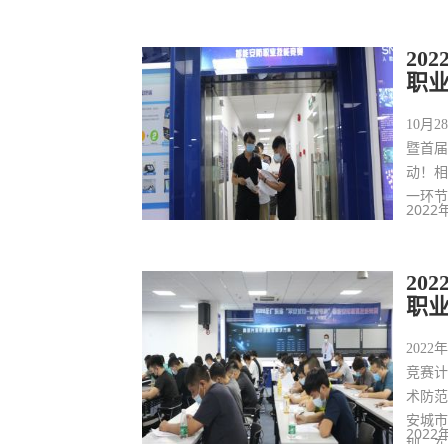
20
职
10月
暨首
动！相
一环
2022
20
职
202
竞赛
术防范
安城市
2022
圳、东