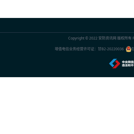
2026年7月20日 10:29
联合国官员点赞中国“人工智能+”行动：期待
2026年7月20日 10:29
Copyright © 2022
安防资讯网
版权所有 Po
2026世界人工智能大会观察
增值电信业务经营许可证：
甘B2-20220036
2026年7月20日 10:27
一份2026年新的安防品牌选型参考：5家厂
2026年7月20日 10:26
中国专家团队最新研究成果突破单电子量子
2026年7月20日 10:24
首款国产RISC-V架构人脸识别终端重磅上市