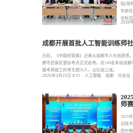
程(简
年龄在
也标
2026
成都开展首批人工智能训练师
日前，《中国经营报》记者从成都市人社局获悉
都市武侯区慧谷考点正式启考。近140名来自成
报考高级工的考生超50人，占比逾三成。
2026年3月25日 8:51
人工智能
成都
社会化
20
师
202
训技
团中