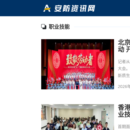
职业技能
北
动 
记者从
大会。
新质
2026
香
业
首期面