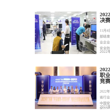
20
决
11月
部结束
业企
安全
2022
20
职
竞
202
省行
中国
2022
省公