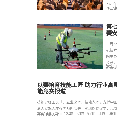
202
2025
功举
第
赛
11月
机技
院举
指导
2025
锐翔
以赛培育技能工匠 助力行业高
能竞赛报道
技能是强国之基、立业之本。技能人才是支撑中
深入实施人才强国战略部署，实现以赛促学、以
2024年3月25日 10:29
安防
行业
工匠
职业
发展技能人才