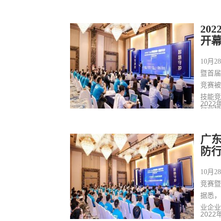
202
安防
20
开
10月
暨首
竞赛被
技能
2022
行业
广
防
10月
竞赛
据悉，
业企
2022