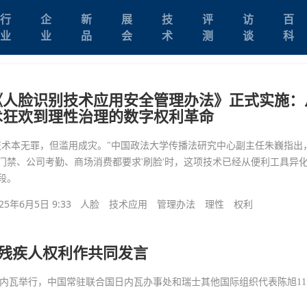
行
企
新
展
技
评
访
百
业
业
品
会
术
测
谈
科
《人脸识别技术应用安全管理办法》正式实施：
术狂欢到理性治理的数字权利革命
技术本无罪，但滥用成灾。"中国政法大学传播法研究中心副主任朱巍指出
门禁、公司考勤、商场消费都要求'刷脸'时，这项技术已经从便利工具异
段。
25年6月5日 9:33
人脸
技术应用
管理办法
理性
权利
进残疾人权利作共同发言
在日内瓦举行，中国常驻联合国日内瓦办事处和瑞士其他国际组织代表陈旭1