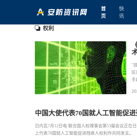
首
快
页
讯
权利
"
区
手
20
中国大使代表70国就人工智能促
日内瓦7月12日电 联合国人权理事会第53届会议正
上代表70国就人工智能促进残疾人权利作共同发言。