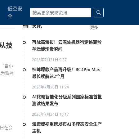
低空安
全
快讯
更多
再战高海拔！云深处机器狗定格藏羚
从技
羊迁徙珍贵瞬间
2026年7月31日 9:37
，"当小
神眸爆款产品再升级！BC4Pro Max
化为监控
最长续航达2个月
2026年7月28日 11:24
AI终端智能化分级系列国家标准首批
测试结果发布
2026年7月24日 10:17
海康威视重磅发布AI多模态安全生产
1日在会
主机