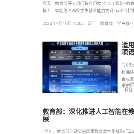
今天，教育部等五部门联合印发《“人工智能+教
将人工智能纳入高校学生就业能力提升“双千”计
2026年4月10日 12:02
双千
教育部
学生就业
适
项
为积
标准
合成普
2026
术语
领域
教育部：深化推进人工智能在
展
“今年，教育部启动实施国家教育数字化战略行动