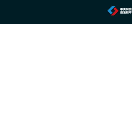
2026年7月20日 10:27
一份2026年新的安防品牌选型参考：5家厂
2026年7月20日 10:26
中国专家团队最新研究成果突破单电子量子
2026年7月20日 10:24
首款国产RISC-V架构人脸识别终端重磅上市
2026年7月16日 14:24
特斯联正式推出城市级AI智能体集群
2026年7月16日 14:23
搭载Lofic HDR® 3.0技术 思特威发布全