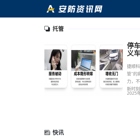
托管
停
义车
捷顺科
管”的
力，
新时
2025
快讯