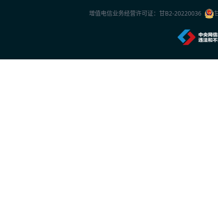
2026世界人工智能大会观察
增值电信业务经营许可证：
甘B2-20220036
2026年7月20日 10:27
一份2026年新的安防品牌选型参考：5家厂
2026年7月20日 10:26
中国专家团队最新研究成果突破单电子量子
2026年7月20日 10:24
首款国产RISC-V架构人脸识别终端重磅上市
2026年7月16日 14:24
特斯联正式推出城市级AI智能体集群
2026年7月16日 14:23