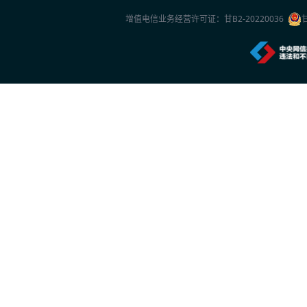
2026世界人工智能大会观察
增值电信业务经营许可证：
甘B2-20220036
2026年7月20日 10:27
一份2026年新的安防品牌选型参考：5家厂
2026年7月20日 10:26
中国专家团队最新研究成果突破单电子量子
2026年7月20日 10:24
首款国产RISC-V架构人脸识别终端重磅上市
2026年7月16日 14:24
特斯联正式推出城市级AI智能体集群
2026年7月16日 14:23