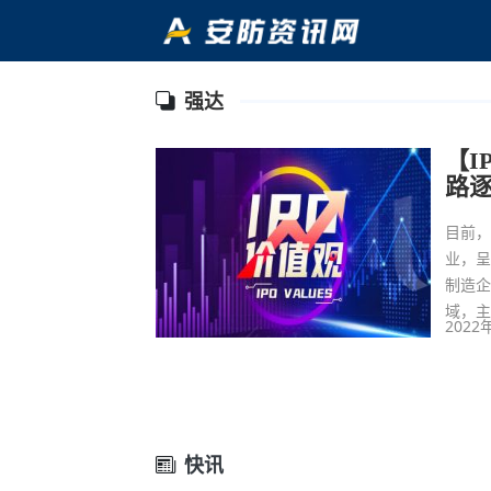
强达
【I
路
目前，
业，呈
制造
域，
2022
快讯