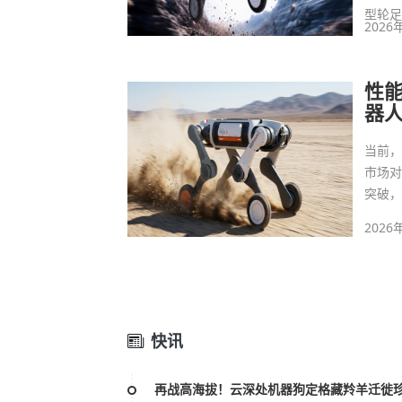
型轮
2026
性能
器
当前
市场
突破，
2026
快讯
再战高海拔！云深处机器狗定格藏羚羊迁徙