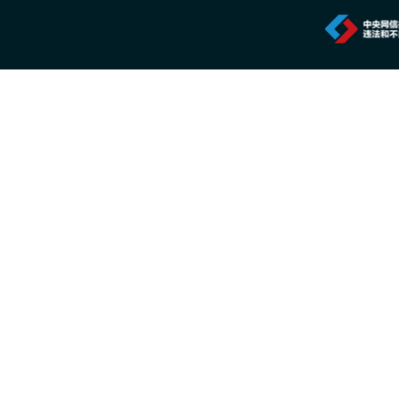
2026年7月20日 10:27
一份2026年新的安防品牌选型参考：5家厂
2026年7月20日 10:26
中国专家团队最新研究成果突破单电子量子
2026年7月20日 10:24
首款国产RISC-V架构人脸识别终端重磅上市
2026年7月16日 14:24
特斯联正式推出城市级AI智能体集群
2026年7月16日 14:23
搭载Lofic HDR® 3.0技术 思特威发布全