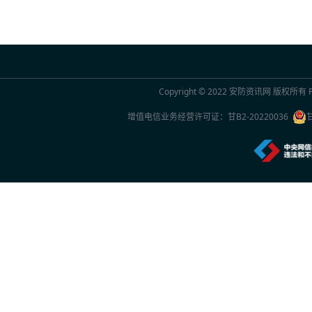
2026年7月20日 10:29
联合国官员点赞中国“人工智能+”行动：期待
2026年7月20日 10:29
Copyright © 2022
安防资讯网
版权所有 Po
2026世界人工智能大会观察
增值电信业务经营许可证：
甘B2-20220036
2026年7月20日 10:27
一份2026年新的安防品牌选型参考：5家厂
2026年7月20日 10:26
中国专家团队最新研究成果突破单电子量子
2026年7月20日 10:24
首款国产RISC-V架构人脸识别终端重磅上市