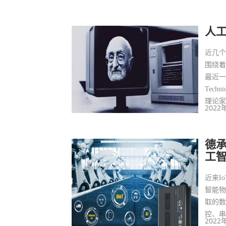
决打赢
国家重
人
近几
围绕着
最近一直在
Tec
理论
2022
德承
工
近来I
智能
取的
控、
2022