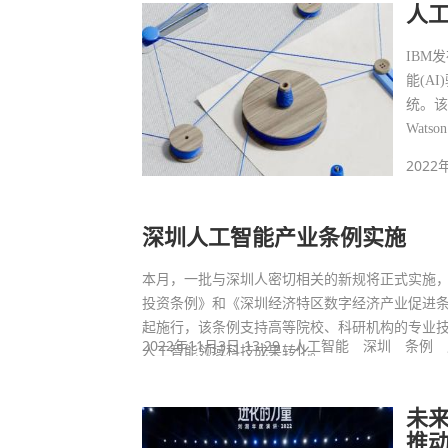
人
IBM
能(AI
统。该系
Wats
2022
深圳人工智能产业条例实施
本月，一批与深圳人密切相关的新规将正式实施
投资条例》和《深圳经济特区数字经济产业促进条
起施行，该条例支持高等院校、科研机构的专业
2022年11月3日 13:29
人工智能
深圳
条例
人工智能领域科技成果转化。
未
推