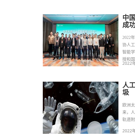
中
成
202
协人
智能
授和
2022
人
圾
欧洲
来，
轨道
2022