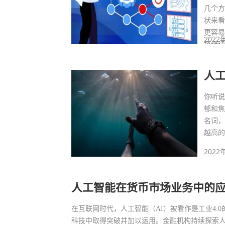
几个
状来
更容易
2022
择继
人
你听
郁和
名词，
越高
2022
人工智能在货币市场业务中的
在互联网时代，人工智能（AI）被看作是工业4.
科技中取得突破并加以运用。金融机构持续探索人