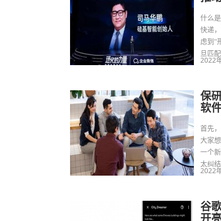
什么
快递，
虑到“
旦匹
2022
保
软
首先
大家
一个
太纠
2022
谷歌
开