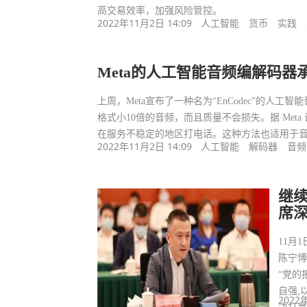
高交易效率，加强风险管控。
2022年11月2日 14:09
人工智能
货币
实践
Meta的人工智能音频编解码器承
上周，Meta宣布了一种名为“EnCodec”的人工
格式小10倍的音频，而且质量不会损失。据 Me
在服务不稳定的地区打电话。这种方法也适用于
2022年11月2日 14:09
人工智能
解码器
音频
继
席
11月
陈宁博
“党的
自强,
2022