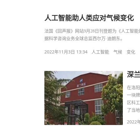
人工智能助人类应对气候变化
法国《回声报》网站9月28日刊登题为《人工智
据科学咨询业务全球总监西尔万·迪朗东。
2022年11月3日 13:34
人工智能
气候
变化
深
在洛
一块
区科工
了当地
2022