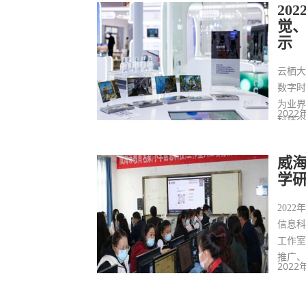
20
觉
示
云栖
数字时
为业
2022
科技
技思
览会
威
学
202
信息
工作
推广
2022